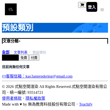
登入
預設類別
文章分類
+
全部
首頁
文章列表
預設類別
全部文章
免費
付費
預設類別
目前尚無任何文章
客服信箱：kao3amrendering@gmail.com
© 2026 弎點空間渲染 All Rights Reserved.
弎點空間渲染有限公
司
．
統一編號: 93514721
使用者條款
．
隱私權政策
Made with ♥ by
無為教育科技股份有限公司．
Teachify