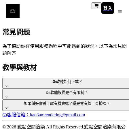
登入
常見問題
為了協助你在使用服務過程中可能遇到的狀況，以下為常見問
題解答
教學與教材
D5軟體如何下載？
D5軟體設備是否有限制？
點擊連結：
https://l.instagram.com/?
u=https%3A%2F%2Fwww.d5render.com%2Fpricing%3Ffbclid%3
如果偏好實體上課有機會媽？還是會有線上直播課？
DPAAabi4FNdHoCt3tPgHNQZWQhMIdDXTpet2FdSi5xw2GXP
為維護渲染品質及操作流暢，D5軟體內建有檢查規格有無符
kTZ6UJMRmH-fAA0_aem_Admjtl0kFOmiJV-
客服信箱：kao3amrendering@gmail.com
合的篩選機制。以下為設備規格推薦表供您參考：
9V13VYAP3hzSocR0hPw-
目前有提供幾種教學方式：
TYsMZKhsDhTtcBEB1gFcPK4QiS5C5Ct8&e=AT2wFiHFqLt-
系統
： win10以上
© 2026 弎點空間渲染 All Rights Reserved.
弎點空間渲染有限公
eZP7NSWoM14bz13b83WRMORCKZUWhMdT62i74w4wOm9I