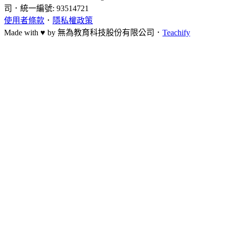
1、觀看已準備及錄製完畢的教學課程
司
．
統一編號: 93514721
rPcG8I_-nERd1Zb63h--O3nIQXEHMgigHwAZR-9BvptGgQ
顯卡
： NVIDIA RTX2060以上；
使用者條款
．
隱私權政策
2、參與線上直播課程(日程將透過IG公告)
即可在官方網站下載最符合您需求的版本
Made with ♥ by
無為教育科技股份有限公司．
Teachify
NVIDIA Quadro RTX A2000以上；
3、至IG小盒子詢問並預約實體授課
AMD Raden RX 6400以上
顯存
： 6G以上
記憶體
： 16G(建議32G以上)