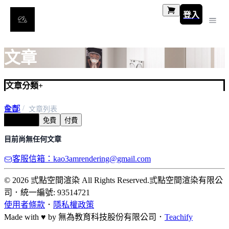
登入
文章
文章分類
+
全部
首頁
文章列表
全部文章
免費
付費
預設類別
目前尚無任何文章
客服信箱：kao3amrendering@gmail.com
© 2026 弎點空間渲染 All Rights Reserved.
弎點空間渲染有限公
司
．
統一編號: 93514721
使用者條款
．
隱私權政策
Made with ♥ by
無為教育科技股份有限公司．
Teachify