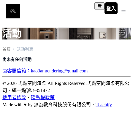
登入
活動
首頁
活動列表
尚未有任何活動
客服信箱：kao3amrendering@gmail.com
© 2026 弎點空間渲染 All Rights Reserved.
弎點空間渲染有限公
司
．
統一編號: 93514721
使用者條款
．
隱私權政策
Made with ♥ by
無為教育科技股份有限公司．
Teachify